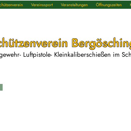
chützenverein
Vereinssport
Veranstaltungen
Öffnungszeiten
chützenverein Bergöschin
tgewehr- Luftpistole- Kleinkaliberschießen im S